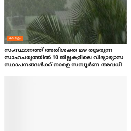
കേരളം
സംസ്ഥാനത്ത് അതിശക്ത മഴ തുടരുന്ന
സാഹചര്യത്തിൽ 10 ജില്ലകളിലെ വിദ്യാഭ്യാസ
സ്ഥാപനങ്ങൾക്ക് നാളെ സമ്പൂർണ അവധി