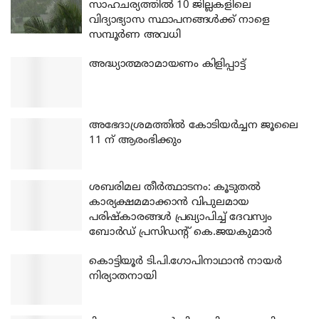
സാഹചര്യത്തിൽ 10 ജില്ലകളിലെ
വിദ്യാഭ്യാസ സ്ഥാപനങ്ങൾക്ക് നാളെ
സമ്പൂർണ അവധി
അദ്ധ്യാത്മരാമായണം കിളിപ്പാട്ട്
അഭേദാശ്രമത്തില്‍ കോടിയര്‍ച്ചന ജൂലൈ
11 ന് ആരംഭിക്കും
ശബരിമല തീര്‍ത്ഥാടനം: കൂടുതല്‍
കാര്യക്ഷമമാക്കാന്‍ വിപുലമായ
പരിഷ്‌കാരങ്ങള്‍ പ്രഖ്യാപിച്ച് ദേവസ്വം
ബോര്‍ഡ് പ്രസിഡന്റ് കെ.ജയകുമാര്‍
കൊട്ടിയൂര്‍ ടി.പി.ഗോപിനാഥാന്‍ നായര്‍
നിര്യാതനായി