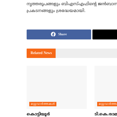
നൃത്തരൂപങ്ങളും ബിഎസ്എഫിന്റെ ജന്‍ബാസ് ടീ
പ്രകടനങ്ങളും ശ്രദ്ധേയമായി.
Share
Related
News
മറ്റുവാര്‍ത്തകള്‍
മറ്റുവാര്‍ത്
കൊട്ടിയൂര്‍
ടി.കെ.രാമച