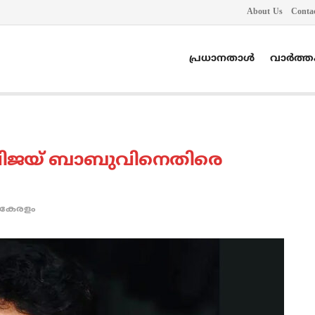
About Us
Conta
പ്രധാനതാൾ
വാർത്
 വിജയ് ബാബുവിനെതിരെ
കേരളം