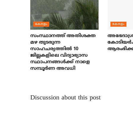
കേരളം
കേരളം
സംസ്ഥാനത്ത് അതിശക്ത
അഭേദാശ്ര
മഴ തുടരുന്ന
കോടിയര്‍
സാഹചര്യത്തിൽ 10
ആരംഭിക്ക
ജില്ലകളിലെ വിദ്യാഭ്യാസ
സ്ഥാപനങ്ങൾക്ക് നാളെ
സമ്പൂർണ അവധി
Discussion about this post