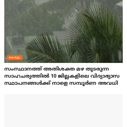
കേരളം
സംസ്ഥാനത്ത് അതിശക്ത മഴ തുടരുന്ന
സാഹചര്യത്തിൽ 10 ജില്ലകളിലെ വിദ്യാഭ്യാസ
സ്ഥാപനങ്ങൾക്ക് നാളെ സമ്പൂർണ അവധി