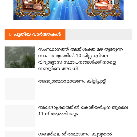
പുതിയ വാർത്തകൾ
സംസ്ഥാനത്ത് അതിശക്ത മഴ തുടരുന്ന
സാഹചര്യത്തിൽ 10 ജില്ലകളിലെ
വിദ്യാഭ്യാസ സ്ഥാപനങ്ങൾക്ക് നാളെ
സമ്പൂർണ അവധി
അദ്ധ്യാത്മരാമായണം കിളിപ്പാട്ട്
അഭേദാശ്രമത്തില്‍ കോടിയര്‍ച്ചന ജൂലൈ
11 ന് ആരംഭിക്കും
ശബരിമല തീര്‍ത്ഥാടനം: കൂടുതല്‍