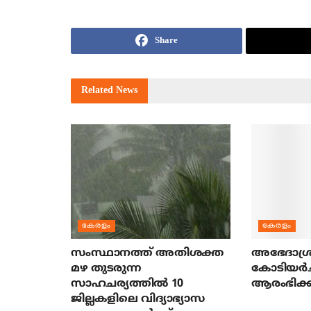
Share
Related
News
കേരളം
കേരളം
സംസ്ഥാനത്ത് അതിശക്ത
അഭേദാശ്ര
മഴ തുടരുന്ന
കോടിയര്‍
സാഹചര്യത്തിൽ 10
ആരംഭിക്ക
ജില്ലകളിലെ വിദ്യാഭ്യാസ