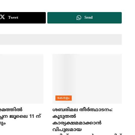
Tweet
Send
കേരളം
മത്തില്‍
ശബരിമല തീര്‍ത്ഥാടനം:
ച്ചന ജൂലൈ 11 ന്
കൂടുതല്‍
ും
കാര്യക്ഷമമാക്കാന്‍
വിപുലമായ