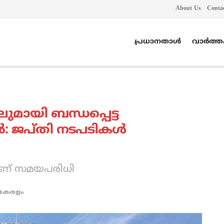
About Us
Conta
പ്രധാനതാൾ
വാർത്
ാലുമായി ബന്ധപ്പെട്ട
: ജപ്തി നടപടികള്‍
ാണ് സമയപരിധി
കേരളം