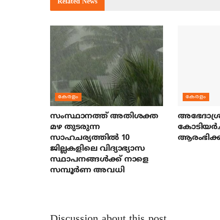
Related
News
കേരളം
കേരളം
സംസ്ഥാനത്ത് അതിശക്ത
അഭേദാശ്ര
മഴ തുടരുന്ന
കോടിയര്‍
സാഹചര്യത്തിൽ 10
ആരംഭിക്ക
ജില്ലകളിലെ വിദ്യാഭ്യാസ
സ്ഥാപനങ്ങൾക്ക് നാളെ
സമ്പൂർണ അവധി
Discussion about this post