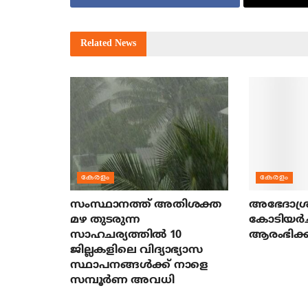
Related
News
കേരളം
കേരളം
സംസ്ഥാനത്ത് അതിശക്ത
അഭേദാശ്ര
മഴ തുടരുന്ന
കോടിയര്‍
സാഹചര്യത്തിൽ 10
ആരംഭിക്ക
ജില്ലകളിലെ വിദ്യാഭ്യാസ
സ്ഥാപനങ്ങൾക്ക് നാളെ
സമ്പൂർണ അവധി