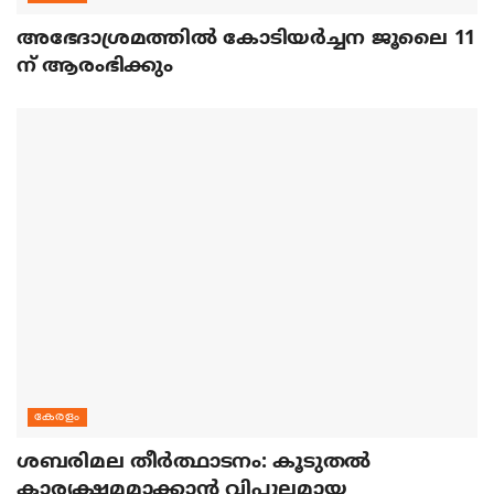
അഭേദാശ്രമത്തില്‍ കോടിയര്‍ച്ചന ജൂലൈ 11
ന് ആരംഭിക്കും
കേരളം
ശബരിമല തീര്‍ത്ഥാടനം: കൂടുതല്‍
കാര്യക്ഷമമാക്കാന്‍ വിപുലമായ