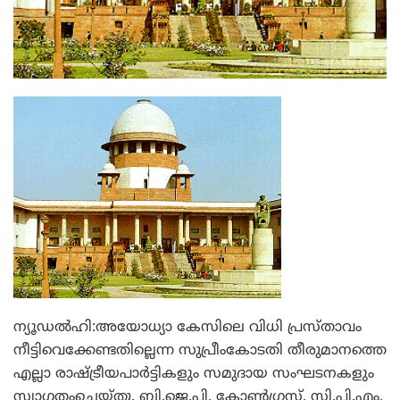
ന്യൂഡല്‍ഹി:അയോധ്യാ കേസിലെ വിധി പ്രസ്താവം
നീട്ടിവെക്കേണ്ടതില്ലെന്ന സുപ്രീംകോടതി തീരുമാനത്തെ
എല്ലാ രാഷ്ട്രീയപാര്‍ട്ടികളും സമുദായ സംഘടനകളും
സ്വാഗതംചെയ്തു. ബി.ജെ.പി, കോണ്‍ഗ്രസ്, സി.പി.എം,