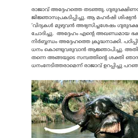
രാജാവ് അദ്ദേഹത്തെ തടഞ്ഞു. ഗുരുദക്ഷിണയ
ജിജ്ഞാസപ്രകടിപ്പിച്ചു. ആ മഹര്‍ഷി ശിഷ്യന്‍ തു
‘വിദ്യകള്‍ മുഴുവന്‍ അഭ്യസിച്ചശേഷം ഗുരുദ
ചോദിച്ചു. അദ്ദേഹം എന്റെ അഖണ്ഡമായ ഭക്ത
നിര്‍ബ്ബന്ധം അദ്ദേഹത്തെ ക്രൂദ്ധനാക്കി. പഠി
ധനം കൊണ്ടുവരുവാന്‍ ആജ്ഞാപിച്ചു. അതിഥിപ
തന്നെ അങ്ങയുടെ സമ്പത്തിന്റെ ശക്തി ഞാന
ധനംനേടിത്തരാമെന്ന് രാജാവ് ഉറപ്പിച്ചു പറഞ്