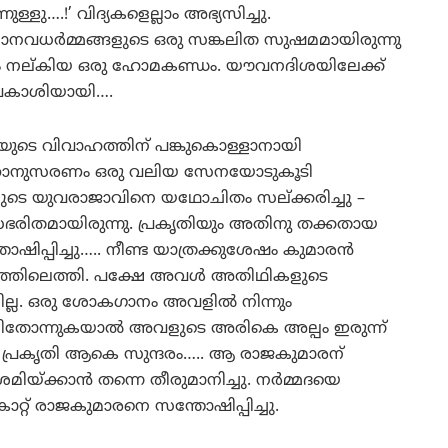
ള്ളു….!’ വിദ്യകളെല്ലാം അഭ്യസിച്ചു.
നവധര്‍മ്മങ്ങളുടെ ഒരു സങ്കലിത സുഷമമായിരുന്നു
ം നല്കിയ ഒരു ഹോമകണ്ഡം. യൗവനദിശയിലേക്ക്
അവകാശിയായി….
ുടെ വിവാഹത്തിന് പങ്കുകൊള്ളാനായി
ജ്ഞാനുസരണം ഒരു വലിയ സേനയോടുകൂടി
തങ്ങളുടെ യുവരാജാവിനെ യഥോചിതം സല്ക്കരിച്ചു –
ലാസഭരിതമായിരുന്നു. പ്രകൃതിയും അതിനു തക്കതായ
ിപ്പിച്ചു….. നീണ്ട യാത്രക്കുശേഷം കുമാരന്‍
ീരത്തിലെത്തി. പക്ഷേ അവള്‍ അതിഥികളുടെ
യില്ല. ഒരു ശോകഗാനം അവളില്‍ നിന്നും
മായിതോന്നുകയാല്‍ അവളുടെ അരികെ അല്പം ഇരുന്ന്
്ചു. പ്രകൃതി ആകെ സുന്ദരം….. ആ രാജകുമാരന്
ിയ്ക്കാന്‍ തന്നെ തീരുമാനിച്ചു. നര്‍മ്മദയെ
റ്റ് രാജകുമാരനെ സന്തോഷിപ്പിച്ചു.