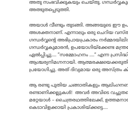
അതു സംഭവിക്കുകയും ചെയ്തു. ഗന്ധര്‍വ്വക
അത്ഭുതപ്പെടുത്തി.
അയാള്‍ വീണ്ടും തുടങ്ങി. അങ്ങയുടെ ഈ ഉപക
അശക്തനാണ്. എന്നാലും ഒരു ചെറിയ വസ്തു 
ഗന്ധര്‍വ്വന്റെ അഭിപ്രായപ്രകാരം നര്‍മ്മദ
ഗന്ധര്‍വ്വകുമാരന്‍, ഉപയോഗിയ്‌ക്കേണ്ട മന
ഏല്‍പ്പിച്ചു…. ”സമ്മോഹനം ….” എന്ന പ്രസിദ്
ആശ്ചര്യനിമഗ്നനായി. ആത്മരക്ഷയെക്കരുതി ശ
പ്രയോഗിച്ചു. അത് ദിവ്യമായ ഒരു അസ്ത്രം കി
ആ രണ്ടു പുതിയ ചങ്ങാതികളും ആലിംഗനബന
രണ്ടാണിക്കല്ലുകള്‍! അവര്‍ അവിടെ വച്ചുതന്നെ
മറ്റേയാള്‍ – ചൈത്രരഥത്തിലേക്ക്, ഉത്തമ
കെടാവിളക്കായി പ്രകാശിയ്ക്കട്ടെ….