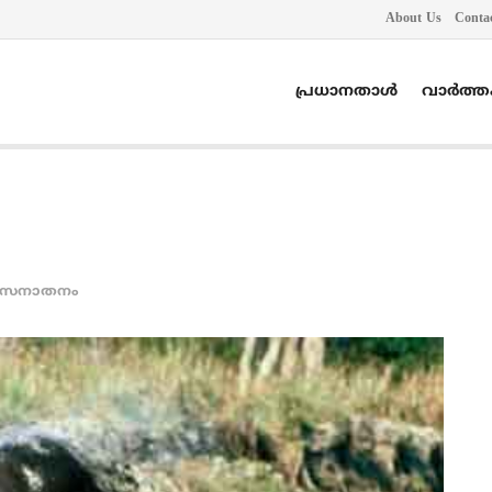
About Us
Conta
പ്രധാനതാൾ
വാർത്
സനാതനം