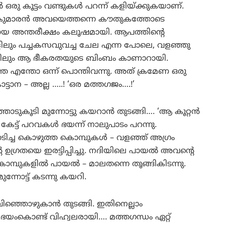
 ഒരു കൂട്ടം വണ്ടുകള്‍ പറന്ന് കളിയ്ക്കുകയാണ്.
 രാജകുമാരന്‍ അവയെത്തന്നെ കൗതുകത്തോടെ
ളമായ അന്തരീക്ഷം കലൂഷമായി. ആപത്തിന്റെ
വങ്ങളിലും പച്ചകസവുവച്ച ചേല എന്ന പോലെ, വളഞ്ഞു
വളിലും ആ ഭീകരതയുടെ ബിംബം കാണാറായി.
കറുത്ത എന്തോ ഒന്ന് പൊന്തിവന്നു. അത് ക്രമേണ ഒരു
്ടാന – അല്ല …..! ‘ഒര മത്തഗജം….!’
ുകൂടി മുന്നോട്ടു കയറാന്‍ തുടങ്ങി…. ‘ആ കൂറ്റന്‍
േട്ട് പറവകള്‍ ഭയന്ന് നാലുപാടം പറന്നു.
ു. തടിച്ച കൊഴുത്ത കൊമ്പുകള്‍ – വളഞ്ഞ് അഗ്രം
ഗ്രതയെ ഇരട്ടിപ്പിച്ചു. നദിയിലെ പായല്‍ അവന്റെ
 കൊമ്പുകളില്‍ പായല്‍ – മാലതന്നെ തൂങ്ങികിടന്നു.
ന്നോട്ട് കടന്നു കയറി.
ിഞ്ഞൊഴുകാന്‍ തുടങ്ങി. ഇതിനെല്ലാം
യംകൊണ്ട് വിഹ്വലരായി…. മത്തഗന്ധം ഏറ്റ്