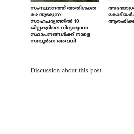
സംസ്ഥാനത്ത് അതിശക്ത
അഭേദാശ്ര
മഴ തുടരുന്ന
കോടിയര്‍
സാഹചര്യത്തിൽ 10
ആരംഭിക്ക
ജില്ലകളിലെ വിദ്യാഭ്യാസ
സ്ഥാപനങ്ങൾക്ക് നാളെ
സമ്പൂർണ അവധി
Discussion about this post