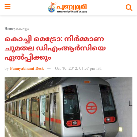
Home
കേരളം
കൊച്ചി മെട്രോ: നിര്‍മ്മാണ
ചുമതല ഡിഎംആര്‍സിയെ
ഏല്‍പ്പിക്കും
by
Punnyabhumi Desk
Oct 16, 2012, 01:57 pm IST