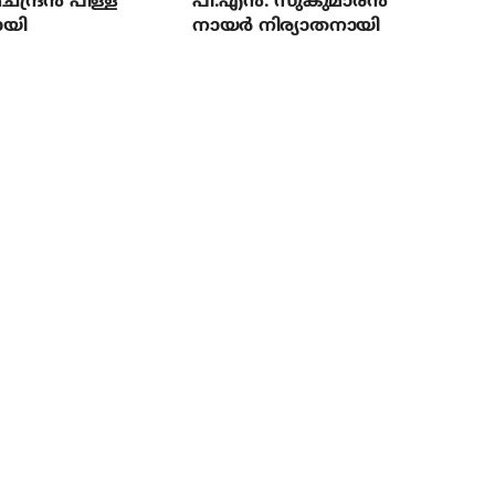
ന്ദ്രന്‍ പിള്ള
പി.എന്‍. സുകുമാരന്‍
ായി
നായര്‍ നിര്യാതനായി