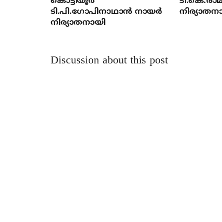
കൊട്ടിയൂര്‍
ടി.കെ.രാമച
ടി.പി.ഗോപിനാഥാന്‍ നായര്‍
നിര്യാതന
നിര്യാതനായി
Discussion about this post