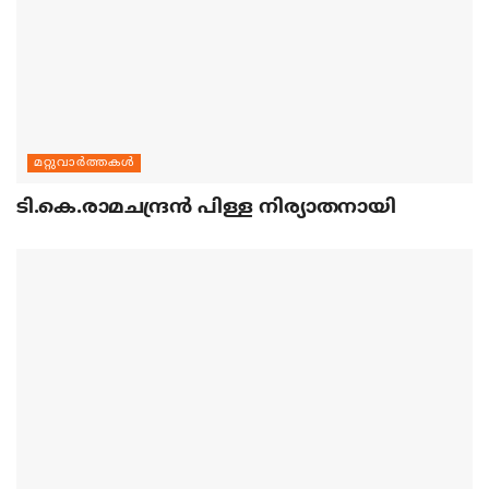
മറ്റുവാര്‍ത്തകള്‍
ടി.കെ.രാമചന്ദ്രന്‍ പിള്ള നിര്യാതനായി