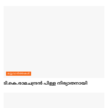
മറ്റുവാര്‍ത്തകള്‍
ടി.കെ.രാമചന്ദ്രന്‍ പിള്ള നിര്യാതനായി