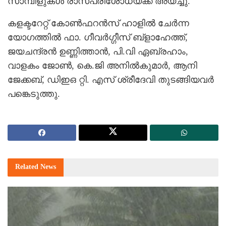
സാമ്പിളുകള്‍ രാസപരിശോധയ്ക്ക് അയച്ചു.
കളക്ടറേറ്റ് കോണ്‍ഫറന്‍സ് ഹാളില്‍ ചേര്‍ന്ന
യോഗത്തില്‍ ഫാ. ഗീവര്‍ഗ്ഗീസ് ബ്ളാഹേത്ത്,
ജയചന്ദ്രന്‍ ഉണ്ണിത്താന്‍, പി.വി ഏബ്രഹാം,
വാളകം ജോണ്‍, കെ.ജി അനില്‍കുമാര്‍, ആനി
ജേക്കബ്, ഡിഇഒ റ്റി. എസ് ശ്രീദേവി തുടങ്ങിയവര്‍
പങ്കെടുത്തു.
Related
News