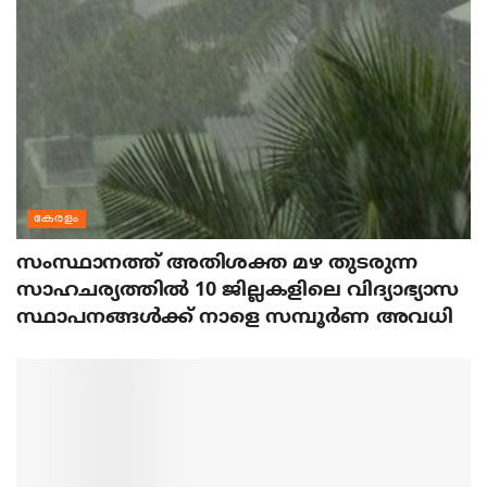
കേരളം
സംസ്ഥാനത്ത് അതിശക്ത മഴ തുടരുന്ന
സാഹചര്യത്തിൽ 10 ജില്ലകളിലെ വിദ്യാഭ്യാസ
സ്ഥാപനങ്ങൾക്ക് നാളെ സമ്പൂർണ അവധി