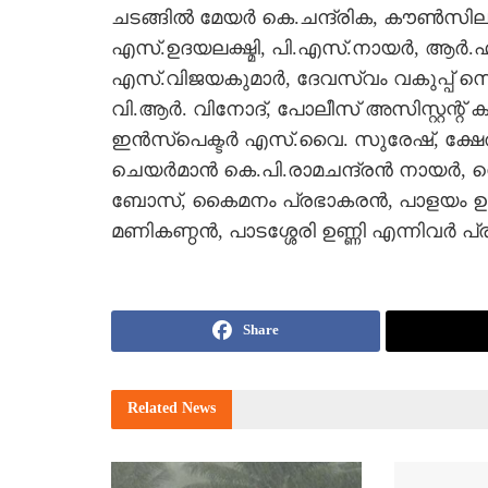
ചടങ്ങില്‍ മേയര്‍ കെ.ചന്ദ്രിക, കൗണ്‍സിലര
എസ്.ഉദയലക്ഷ്മി, പി.എസ്.നായര്‍, ആര്‍.
എസ്.വിജയകുമാര്‍, ദേവസ്വം വകുപ്പ് സെ
വി.ആര്‍. വിനോദ്, പോലീസ് അസിസ്റ്റന്റ് ക
ഇന്‍സ്‌പെക്ടര്‍ എസ്.വൈ. സുരേഷ്, ക്ഷേത്ര
ചെയര്‍മാന്‍ കെ.പി.രാമചന്ദ്രന്‍ നായര്
ബോസ്, കൈമനം പ്രഭാകരന്‍, പാളയം ഉദയന
മണികണ്ഠന്‍, പാടശ്ശേരി ഉണ്ണി എന്നിവര്‍ പ്
Share
Related
News