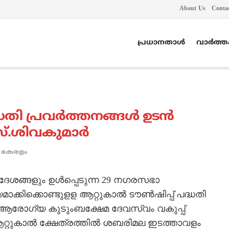
About Us
Conta
പ്രധാനതാൾ
വാർത്
ധതി പ്രവര്‍ത്തനങ്ങള്‍ ഉടന്‍
സ്.ശിവകുമാര്‍
കേരളം
േശങ്ങളും ഉള്‍പ്പെടുന്ന 29 നഗരസഭാ
കിക്കൊണ്ടുളള ആറ്റുകാല്‍ ടൗണ്‍ഷിപ്പ് പദ്ധതി
്ന് ആരോഗ്യ കുടുംബക്ഷേമ ദേവസ്വം വകുപ്പ്
 ആറ്റുകാല്‍ ക്ഷേത്രത്തില്‍ ശബരിമല ഇടത്താവളം