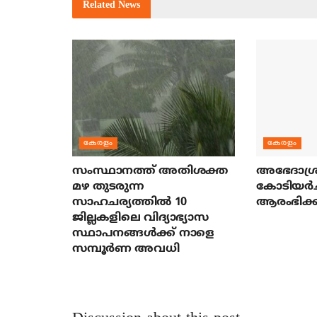
Related
News
കേരളം
കേരളം
സംസ്ഥാനത്ത് അതിശക്ത
അഭേദാശ്ര
മഴ തുടരുന്ന
കോടിയര്‍
സാഹചര്യത്തിൽ 10
ആരംഭിക്ക
ജില്ലകളിലെ വിദ്യാഭ്യാസ
സ്ഥാപനങ്ങൾക്ക് നാളെ
സമ്പൂർണ അവധി