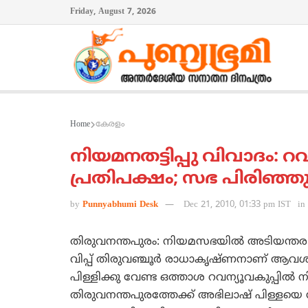
Friday, August 7, 2026
Home
കേരളം
നിയമനതട്ടിപ്പു വിവാദം: റവ
പ്രതിപക്ഷം; സഭ പിരിഞ്ഞ
by
Punnyabhumi Desk
Dec 21, 2010, 01:33 pm IST
in
തിരുവനന്തപുരം: നിയമസഭയില്‍ അടിയന്തര പ്ര
വിപ്പ്‌ തിരുവഞ്ചൂര്‍ രാധാകൃഷ്‌ണനാണ്‌ ആവശ്യം
പിള്ളിക്കു വേണ്ട ഒത്താശ റവന്യൂവകുപ്പില്‍ നിന
തിരുവനന്തപുരത്തേക്ക്‌ അഭിലാഷ്‌ പിള്ളയെ സ