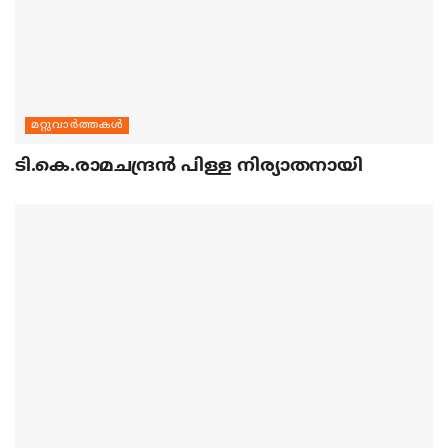
മറ്റുവാര്‍ത്തകള്‍
ടി.കെ.രാമചന്ദ്രന്‍ പിള്ള നിര്യാതനായി