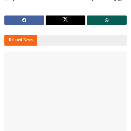
Related
News