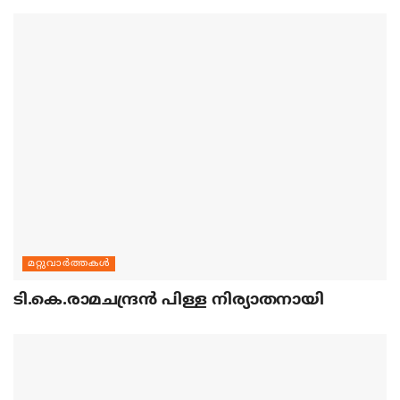
മറ്റുവാര്‍ത്തകള്‍
ടി.കെ.രാമചന്ദ്രന്‍ പിള്ള നിര്യാതനായി