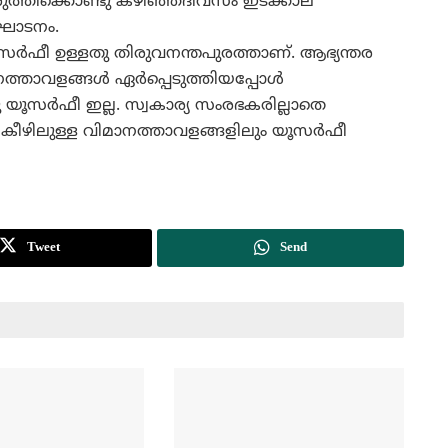
രുത്തിക്കൊണ്ടു കഴിഞ്ഞദിവസം ഇടക്കാല
്‌ഘാടനം.
സര്‍ഫീ ഉള്ളതു തിരുവനന്തപുരത്താണ്‌. ആഭ്യന്തര
ാനത്താവളങ്ങള്‍ ഏര്‍പ്പെടുത്തിയപ്പോള്‍
കു യൂസര്‍ഫീ ഇല്ല. സ്വകാര്യ സംരഭകരില്ലാതെ
ടെ കീഴിലുള്ള വിമാനത്താവളങ്ങളിലും യൂസര്‍ഫീ
Tweet
Send