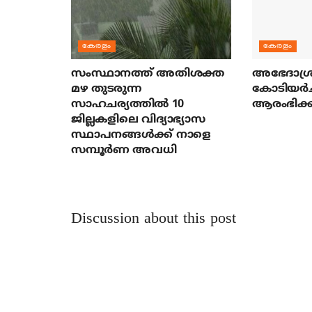
കേരളം
കേരളം
സംസ്ഥാനത്ത് അതിശക്ത
അഭേദാശ്ര
മഴ തുടരുന്ന
കോടിയര്‍
സാഹചര്യത്തിൽ 10
ആരംഭിക്ക
ജില്ലകളിലെ വിദ്യാഭ്യാസ
സ്ഥാപനങ്ങൾക്ക് നാളെ
സമ്പൂർണ അവധി
Discussion about this post