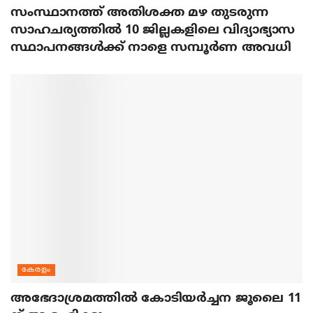
സംസ്ഥാനത്ത് അതിശക്ത മഴ തുടരുന്ന
സാഹചര്യത്തിൽ 10 ജില്ലകളിലെ വിദ്യാഭ്യാസ
സ്ഥാപനങ്ങൾക്ക് നാളെ സമ്പൂർണ അവധി
കേരളം
അഭേദാശ്രമത്തില്‍ കോടിയര്‍ച്ചന ജൂലൈ 11