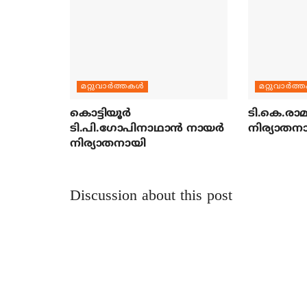
മറ്റുവാര്‍ത്തകള്‍
മറ്റുവാര്‍ത്
കൊട്ടിയൂര്‍
ടി.കെ.രാമച
ടി.പി.ഗോപിനാഥാന്‍ നായര്‍
നിര്യാതന
നിര്യാതനായി
Discussion about this post