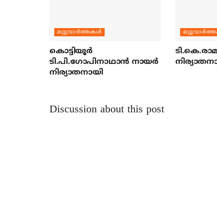
മറ്റുവാര്‍ത്തകള്‍
മറ്റുവാര്‍ത്
കൊട്ടിയൂര്‍
ടി.കെ.രാമച
ടി.പി.ഗോപിനാഥാന്‍ നായര്‍
നിര്യാതന
നിര്യാതനായി
Discussion about this post