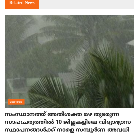
Related
News
കേരളം
സംസ്ഥാനത്ത് അതിശക്ത മഴ തുടരുന്ന
സാഹചര്യത്തിൽ 10 ജില്ലകളിലെ വിദ്യാഭ്യാസ
സ്ഥാപനങ്ങൾക്ക് നാളെ സമ്പൂർണ അവധി