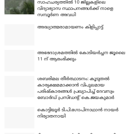
സാഹചര്യത്തിൽ 10 ജില്ലകളിലെ
വിദ്യാഭ്യാസ സ്ഥാപനങ്ങൾക്ക് നാളെ
സമ്പൂർണ അവധി
അദ്ധ്യാത്മരാമായണം കിളിപ്പാട്ട്
അഭേദാശ്രമത്തില്‍ കോടിയര്‍ച്ചന ജൂലൈ
11 ന് ആരംഭിക്കും
ശബരിമല തീര്‍ത്ഥാടനം: കൂടുതല്‍
കാര്യക്ഷമമാക്കാന്‍ വിപുലമായ
പരിഷ്‌കാരങ്ങള്‍ പ്രഖ്യാപിച്ച് ദേവസ്വം
ബോര്‍ഡ് പ്രസിഡന്റ് കെ.ജയകുമാര്‍
കൊട്ടിയൂര്‍ ടി.പി.ഗോപിനാഥാന്‍ നായര്‍
നിര്യാതനായി