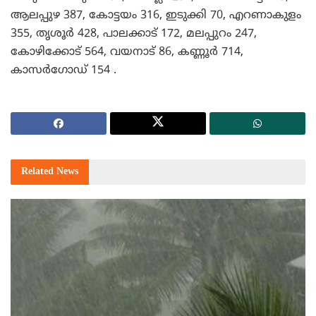
ആലപ്പുഴ 387, കോട്ടയം 316, ഇടുക്കി 70, എറണാകുളം
355, തൃശൂര്‍ 428, പാലക്കാട് 172, മലപ്പുറം 247,
കോഴിക്കോട് 564, വയനാട് 86, കണ്ണൂര്‍ 714,
കാസര്‍ഗോഡ് 154 .
Related
News