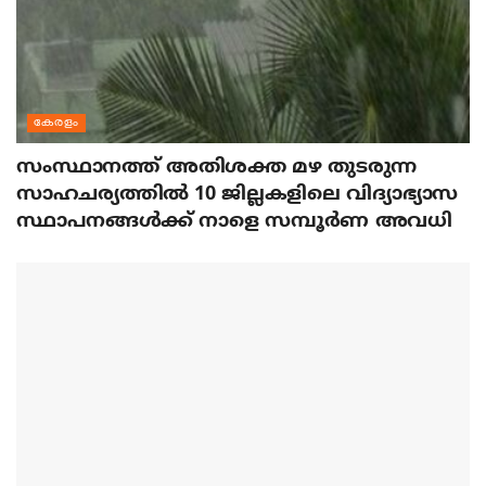
കേരളം
സംസ്ഥാനത്ത് അതിശക്ത മഴ തുടരുന്ന
സാഹചര്യത്തിൽ 10 ജില്ലകളിലെ വിദ്യാഭ്യാസ
സ്ഥാപനങ്ങൾക്ക് നാളെ സമ്പൂർണ അവധി