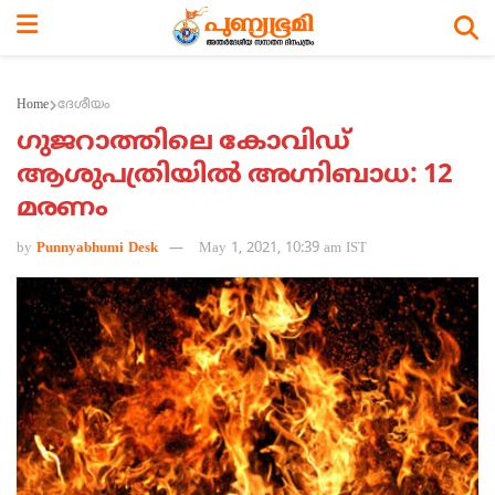
Home
ദേശീയം
ഗുജറാത്തിലെ കോവിഡ്
ആശുപത്രിയില്‍ അഗ്നിബാധ: 12
മരണം
by
Punnyabhumi Desk
May 1, 2021, 10:39 am IST