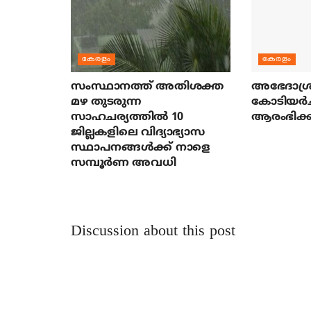
കേരളം
കേരളം
സംസ്ഥാനത്ത് അതിശക്ത
അഭേദാശ്ര
മഴ തുടരുന്ന
കോടിയര്‍
സാഹചര്യത്തിൽ 10
ആരംഭിക്ക
ജില്ലകളിലെ വിദ്യാഭ്യാസ
സ്ഥാപനങ്ങൾക്ക് നാളെ
സമ്പൂർണ അവധി
Discussion about this post