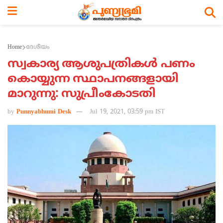
Home
ദേശീയം
സ്വകാര്യ ആശുപത്രികള്‍ പണം
കൊയ്യുന്ന സ്ഥാപനങ്ങളായി
മാറുന്നു: സുപ്രീംകോടതി
by
Punnyabhumi Desk
Jul 19, 2021, 03:59 pm IST