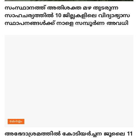
സംസ്ഥാനത്ത് അതിശക്ത മഴ തുടരുന്ന
സാഹചര്യത്തിൽ 10 ജില്ലകളിലെ വിദ്യാഭ്യാസ
സ്ഥാപനങ്ങൾക്ക് നാളെ സമ്പൂർണ അവധി
കേരളം
അഭേദാശ്രമത്തില്‍ കോടിയര്‍ച്ചന ജൂലൈ 11