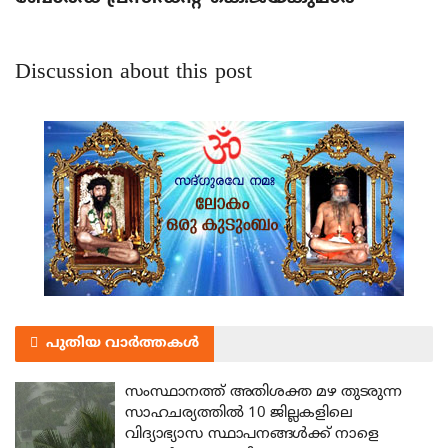
Discussion about this post
പുതിയ വാർത്തകൾ
സംസ്ഥാനത്ത് അതിശക്ത മഴ തുടരുന്ന
സാഹചര്യത്തിൽ 10 ജില്ലകളിലെ
വിദ്യാഭ്യാസ സ്ഥാപനങ്ങൾക്ക് നാളെ