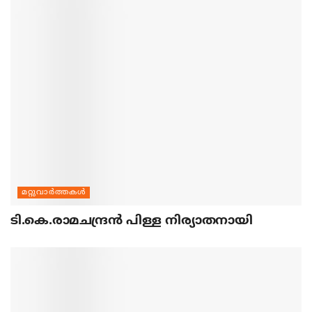
മറ്റുവാര്‍ത്തകള്‍
ടി.കെ.രാമചന്ദ്രന്‍ പിള്ള നിര്യാതനായി