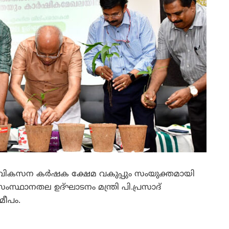
ക വികസന കര്‍ഷക ക്ഷേമ വകുപ്പും സംയുക്തമായി
ംസ്ഥാനതല ഉദ്ഘാടനം മന്ത്രി പി.പ്രസാദ്
സമീപം.