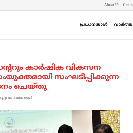
About Us
Conta
പ്രധാനതാൾ
വാർത്
െന്ററും കാര്‍ഷിക വികസന
ംയുക്തമായി സംഘടിപ്പിക്കുന്ന
ടനം ചെയ്തു
മറ്റുവാര്‍ത്തകള്‍