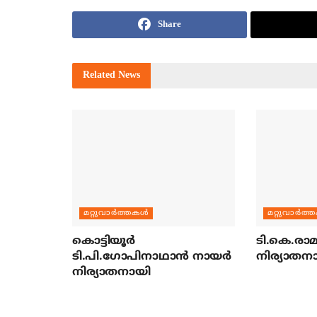
Share
Related
News
മറ്റുവാര്‍ത്തകള്‍
മറ്റുവാര്‍ത്
കൊട്ടിയൂര്‍
ടി.കെ.രാമച
ടി.പി.ഗോപിനാഥാന്‍ നായര്‍
നിര്യാതന
നിര്യാതനായി