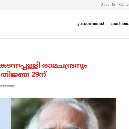
About Us
Conta
പ്രധാനതാൾ
വാർത്
്നപ്പള്ളി രാമചന്ദ്രനും
്രതിജ്ഞ 29ന്
കേരളം