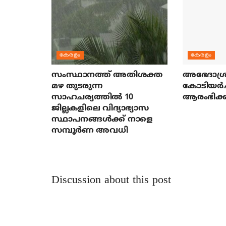
കേരളം
കേരളം
സംസ്ഥാനത്ത് അതിശക്ത
അഭേദാശ്ര
മഴ തുടരുന്ന
കോടിയര്‍
സാഹചര്യത്തിൽ 10
ആരംഭിക്ക
ജില്ലകളിലെ വിദ്യാഭ്യാസ
സ്ഥാപനങ്ങൾക്ക് നാളെ
സമ്പൂർണ അവധി
Discussion about this post