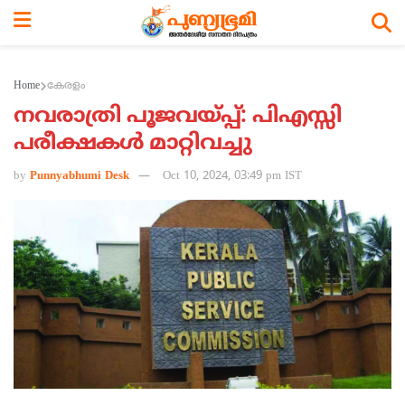
Home
കേരളം
നവരാത്രി പൂജവയ്പ്പ്: പിഎസ്സി
പരീക്ഷകള്‍ മാറ്റിവച്ചു
by
Punnyabhumi Desk
Oct 10, 2024, 03:49 pm IST