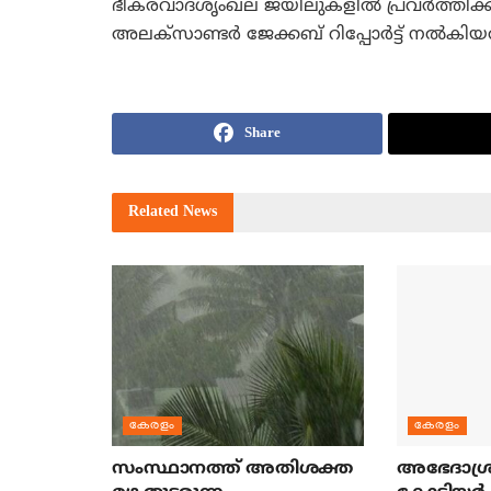
ഭീകരവാദശൃംഖല ജയിലുകളില്‍ പ്രവര്‍ത്തിക്
അലക്‌സാണ്ടര്‍ ജേക്കബ് റിപ്പോര്‍ട്ട് നല്‍കിയ
Share
Related
News
കേരളം
കേരളം
സംസ്ഥാനത്ത് അതിശക്ത
അഭേദാശ്ര