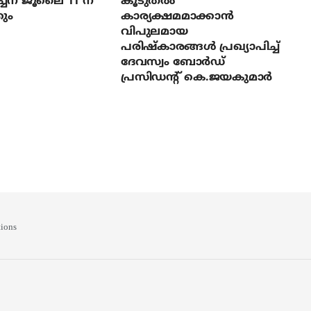
ച്ചന ജൂലൈ 11 ന്
കൂടുതല്‍
ും
കാര്യക്ഷമമാക്കാന്‍
വിപുലമായ
പരിഷ്‌കാരങ്ങള്‍ പ്രഖ്യാപിച്ച്
ദേവസ്വം ബോര്‍ഡ്
പ്രസിഡന്റ് കെ.ജയകുമാര്‍
ions