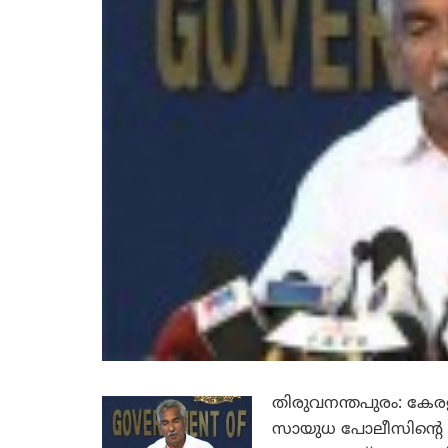
തിരുവനന്തപുരം: കേരള
സായുധ പോലീസിന്റെ 