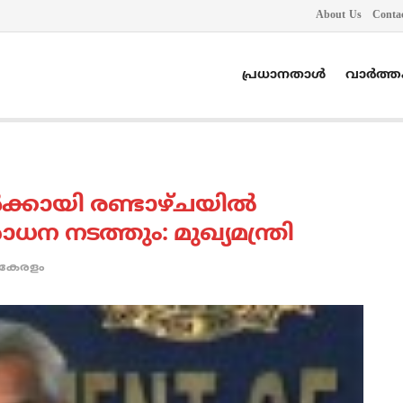
About Us
Conta
പ്രധാനതാൾ
വാർത്
്കായി രണ്ടാഴ്ചയില്‍
ന നടത്തും: മുഖ്യമന്ത്രി
കേരളം