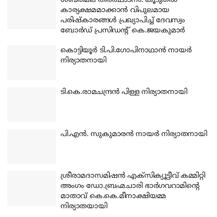
ശബരിമല തീര്‍ത്ഥാടനം: കൂടുതല്‍
കാര്യക്ഷമമാക്കാന്‍ വിപുലമായ
പരിഷ്‌കാരങ്ങള്‍ പ്രഖ്യാപിച്ച് ദേവസ്വം
ബോര്‍ഡ് പ്രസിഡന്റ് കെ.ജയകുമാര്‍
കൊട്ടിയൂര്‍ ടി.പി.ഗോപിനാഥാന്‍ നായര്‍
നിര്യാതനായി
ടി.കെ.രാമചന്ദ്രന്‍ പിള്ള നിര്യാതനായി
പി.എന്‍. സുകുമാരന്‍ നായര്‍ നിര്യാതനായി
ശ്രീരാമദാസമിഷന്‍ എക്‌സിക്യൂട്ടീവ് കമ്മിറ്റി
അംഗം ഡോ.ബ്രഹ്മചാരി ഭാര്‍ഗവറാമിന്റെ
മാതാവ് കെ.കെ.മീനാക്ഷിയമ്മ
നിര്യാതയായി