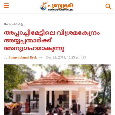
Home
കേരളം
അപ്പാച്ചിമേട്ടിലെ വിശ്രമകേന്ദ്രം
അയ്യപ്പന്മാര്‍ക്ക്
അനുഗ്രഹമാകുന്നു
by
Punnyabhumi Desk
Dec 22, 2011, 12:29 pm IST