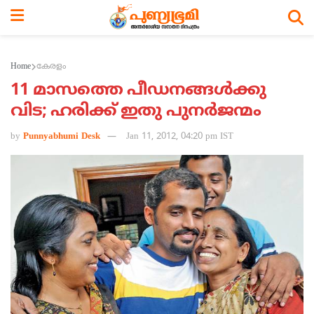
Home
കേരളം
11 മാസത്തെ പീഡനങ്ങള്‍ക്കു
വിട; ഹരിക്ക് ഇതു പുനര്‍ജന്മം
by
Punnyabhumi Desk
Jan 11, 2012, 04:20 pm IST