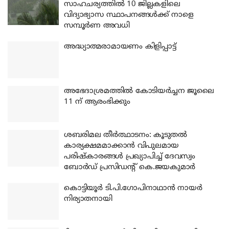
സാഹചര്യത്തിൽ 10 ജില്ലകളിലെ
വിദ്യാഭ്യാസ സ്ഥാപനങ്ങൾക്ക് നാളെ
സമ്പൂർണ അവധി
അദ്ധ്യാത്മരാമായണം കിളിപ്പാട്ട്
അഭേദാശ്രമത്തില്‍ കോടിയര്‍ച്ചന ജൂലൈ
11 ന് ആരംഭിക്കും
ശബരിമല തീര്‍ത്ഥാടനം: കൂടുതല്‍
കാര്യക്ഷമമാക്കാന്‍ വിപുലമായ
പരിഷ്‌കാരങ്ങള്‍ പ്രഖ്യാപിച്ച് ദേവസ്വം
ബോര്‍ഡ് പ്രസിഡന്റ് കെ.ജയകുമാര്‍
കൊട്ടിയൂര്‍ ടി.പി.ഗോപിനാഥാന്‍ നായര്‍
നിര്യാതനായി