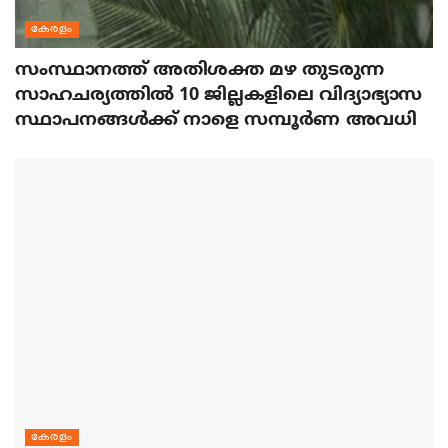
കേരളം
സംസ്ഥാനത്ത് അതിശക്ത മഴ തുടരുന്ന
സാഹചര്യത്തിൽ 10 ജില്ലകളിലെ വിദ്യാഭ്യാസ
സ്ഥാപനങ്ങൾക്ക് നാളെ സമ്പൂർണ അവധി
കേരളം