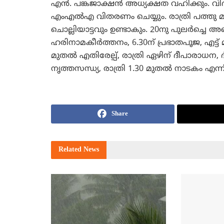
എന്‍. പങ്കജാക്ഷന്‍ അധ്യക്ഷത വഹിക്കും. വി
എംഎല്‍എ വിതരണം ചെയ്യും. രാത്രി പത്തു മു
ചൊല്ലിയാട്ടവും ഉണ്ടാകും. 20നു പുലര്‍ച്ചെ
ഹരിനാമകീര്‍ത്തനം, 6.30ന് പ്രഭാതപൂജ, എട
മുതല്‍ എതിരേല്പ്, രാത്രി ഏഴിന് ദീപാരാധന, ദ
നൃത്തസന്ധ്യ, രാത്രി 1.30 മുതല്‍ നാടകം എന
Share
Related
News