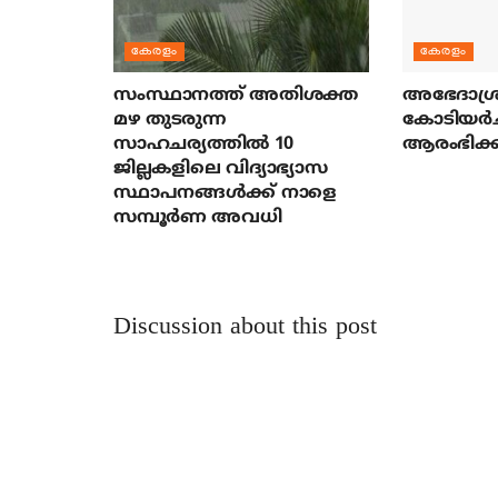
കേരളം
കേരളം
സംസ്ഥാനത്ത് അതിശക്ത
അഭേദാശ്ര
മഴ തുടരുന്ന
കോടിയര്‍
സാഹചര്യത്തിൽ 10
ആരംഭിക്ക
ജില്ലകളിലെ വിദ്യാഭ്യാസ
സ്ഥാപനങ്ങൾക്ക് നാളെ
സമ്പൂർണ അവധി
Discussion about this post