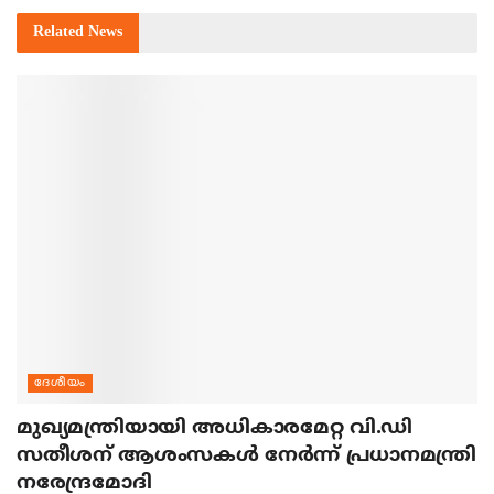
Related
News
ദേശീയം
മുഖ്യമന്ത്രിയായി അധികാരമേറ്റ വി.ഡി
സതീശന് ആശംസകള്‍ നേര്‍ന്ന് പ്രധാനമന്ത്രി
നരേന്ദ്രമോദി