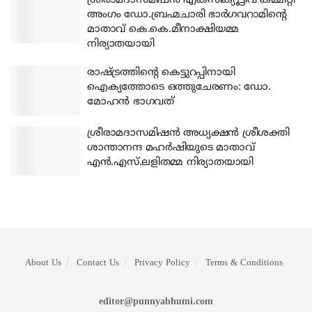
ശ്രീരാമദാസമിഷന്‍ എക്‌സിക്യൂട്ടീവ് കമ്മിറ്റി
അംഗം ഡോ.ബ്രഹ്മചാരി ഭാര്‍ഗവറാമിന്റെ
മാതാവ് കെ.കെ.മീനാക്ഷിയമ്മ
നിര്യാതയായി
രാഷ്ട്രത്തിന്റെ കെട്ടുറപ്പിനായി
ഐക്യത്തോടെ ഒത്തുചേരണം: ഡോ.
മോഹന്‍ ഭാഗവത്
ശ്രീരാമദാസമിഷന്‍ അധ്യക്ഷന്‍ ശ്രീശക്തി
ശാന്താനന്ദ മഹര്‍ഷിയുടെ മാതാവ്
എന്‍.എസ്.ലളിതമ്മ നിര്യാതയായി
About Us
Contact Us
Privacy Policy
Terms & Conditions
editor@punnyabhumi.com