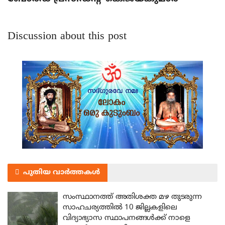
Discussion about this post
പുതിയ വാർത്തകൾ
സംസ്ഥാനത്ത് അതിശക്ത മഴ തുടരുന്ന
സാഹചര്യത്തിൽ 10 ജില്ലകളിലെ
വിദ്യാഭ്യാസ സ്ഥാപനങ്ങൾക്ക് നാളെ