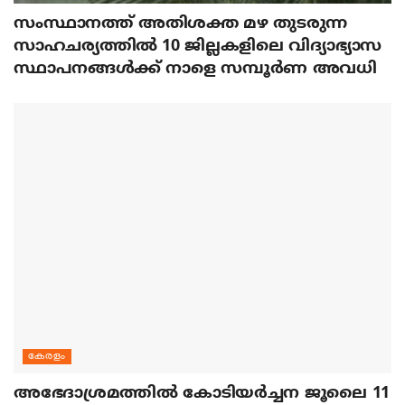
സംസ്ഥാനത്ത് അതിശക്ത മഴ തുടരുന്ന
സാഹചര്യത്തിൽ 10 ജില്ലകളിലെ വിദ്യാഭ്യാസ
സ്ഥാപനങ്ങൾക്ക് നാളെ സമ്പൂർണ അവധി
കേരളം
അഭേദാശ്രമത്തില്‍ കോടിയര്‍ച്ചന ജൂലൈ 11