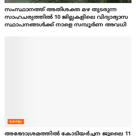
സംസ്ഥാനത്ത് അതിശക്ത മഴ തുടരുന്ന
സാഹചര്യത്തിൽ 10 ജില്ലകളിലെ വിദ്യാഭ്യാസ
സ്ഥാപനങ്ങൾക്ക് നാളെ സമ്പൂർണ അവധി
കേരളം
അഭേദാശ്രമത്തില്‍ കോടിയര്‍ച്ചന ജൂലൈ 11