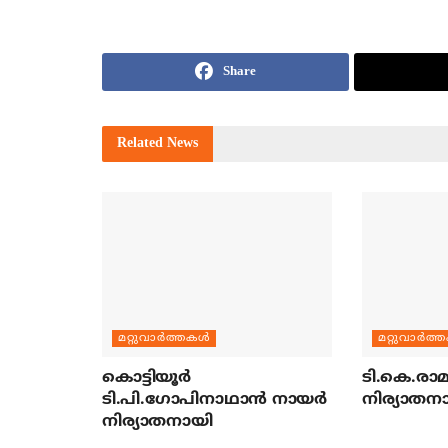
Share
Related
News
മറ്റുവാര്‍ത്തകള്‍
മറ്റുവാര്‍ത്
കൊട്ടിയൂര്‍
ടി.കെ.രാമച
ടി.പി.ഗോപിനാഥാന്‍ നായര്‍
നിര്യാതന
നിര്യാതനായി