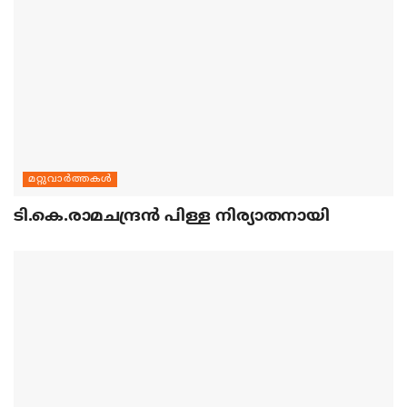
മറ്റുവാര്‍ത്തകള്‍
ടി.കെ.രാമചന്ദ്രന്‍ പിള്ള നിര്യാതനായി