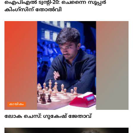
ഐപിഎല്‍ ട്വന്റി-20: ചെന്നൈ സൂപ്പര്‍
കിംഗ്‌സിന് തോല്‍വി
കായികം
ലോക ചെസ്: ഗുകേഷ് ജേതാവ്