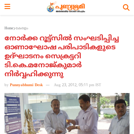
Home
കേരളം
നോര്‍ക്ക റൂട്ട്സില്‍ സംഘടിപ്പിച്ച
ഓണാഘോഷ പരിപാടികളുടെ
ഉദ്ഘാടനം സെക്രട്ടറി
ടി.കെ.മനോജ്കുമാര്‍
നിര്‍വ്വഹിക്കുന്നു
by
Punnyabhumi Desk
Aug 23, 2012, 05:11 pm IST