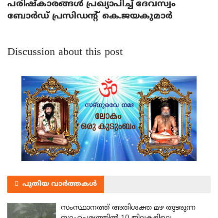
പരിഷ്‌കാരങ്ങള്‍ പ്രഖ്യാപിച്ച് ദേവസ്വം
ബോര്‍ഡ് പ്രസിഡന്റ് കെ.ജയകുമാര്‍
Discussion about this post
പുതിയ വാർത്തകൾ
സംസ്ഥാനത്ത് അതിശക്ത മഴ തുടരുന്ന