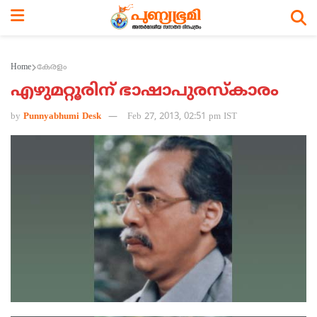
Home
കേരളം
എഴുമറ്റൂരിന് ഭാഷാപുരസ്കാരം
by
Punnyabhumi Desk
Feb 27, 2013, 02:51 pm IST