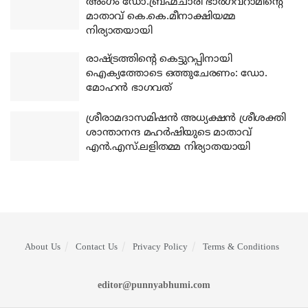
അംഗം ഡോ.ബ്രഹ്മചാരി ഭാര്‍ഗവറാമിന്റെ
മാതാവ് കെ.കെ.മീനാക്ഷിയമ്മ
നിര്യാതയായി
രാഷ്ട്രത്തിന്റെ കെട്ടുറപ്പിനായി
ഐക്യത്തോടെ ഒത്തുചേരണം: ഡോ.
മോഹന്‍ ഭാഗവത്
ശ്രീരാമദാസമിഷന്‍ അധ്യക്ഷന്‍ ശ്രീശക്തി
ശാന്താനന്ദ മഹര്‍ഷിയുടെ മാതാവ്
എന്‍.എസ്.ലളിതമ്മ നിര്യാതയായി
About Us
Contact Us
Privacy Policy
Terms & Conditions
editor@punnyabhumi.com